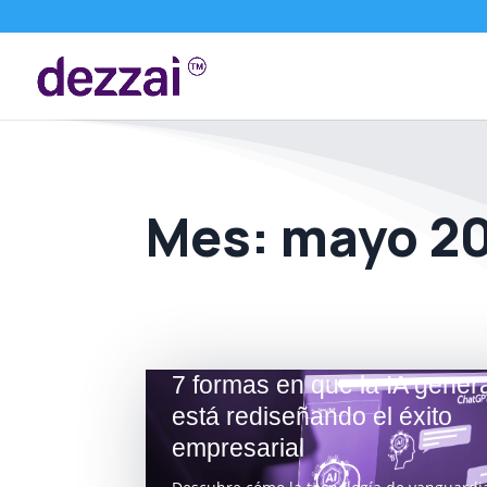
Mes:
mayo 2
7 formas en que la IA gener
está rediseñando el éxito
empresarial