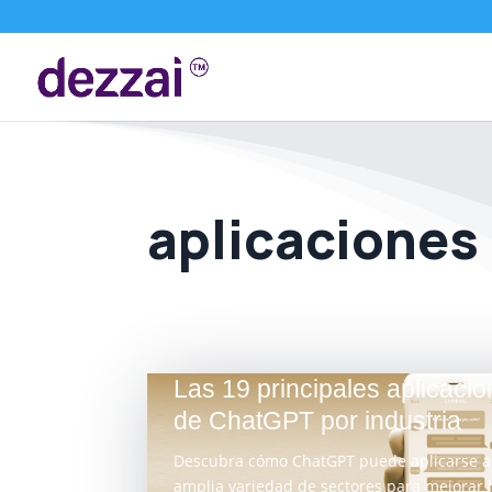
aplicaciones
Las 19 principales aplicaci
de ChatGPT por industria
Descubra cómo ChatGPT puede aplicarse a
amplia variedad de sectores para mejorar 